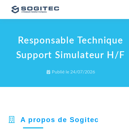
Responsable Technique
Support Simulateur H/F
Publié le
24/07/2026
A propos de Sogitec