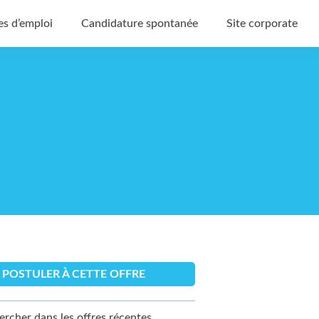
es d’emploi
Candidature spontanée
Site corporate
POSTULER À CETTE OFFRE
ercher dans les offres récentes