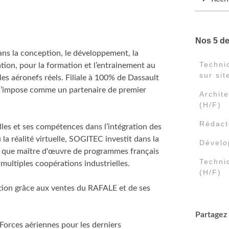
Nos 5 d
ans la conception, le développement, la
Techni
ation, pour la formation et l’entrainement au
sur sit
les aéronefs réels. Filiale à 100% de Dassault
t s’impose comme un partenaire de premier
Archite
(H/F)
Rédact
es et ses compétences dans l’intégration des
u la réalité virtuelle, SOGITEC investit dans la
Dévelo
nt que maître d'œuvre de programmes français
Techni
multiples coopérations industrielles.
(H/F)
ation grâce aux ventes du RAFALE et de ses
Partagez 
orces aériennes pour les derniers